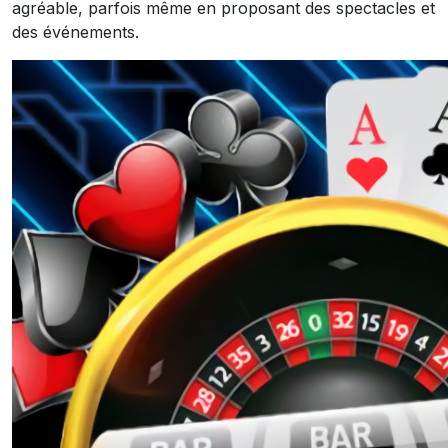
agréable, parfois même en proposant des spectacles et
des événements.