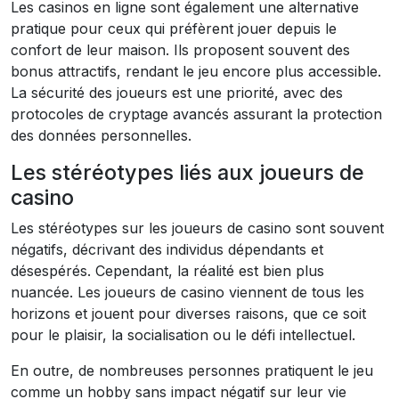
Les casinos en ligne sont également une alternative
pratique pour ceux qui préfèrent jouer depuis le
confort de leur maison. Ils proposent souvent des
bonus attractifs, rendant le jeu encore plus accessible.
La sécurité des joueurs est une priorité, avec des
protocoles de cryptage avancés assurant la protection
des données personnelles.
Les stéréotypes liés aux joueurs de
casino
Les stéréotypes sur les joueurs de casino sont souvent
négatifs, décrivant des individus dépendants et
désespérés. Cependant, la réalité est bien plus
nuancée. Les joueurs de casino viennent de tous les
horizons et jouent pour diverses raisons, que ce soit
pour le plaisir, la socialisation ou le défi intellectuel.
En outre, de nombreuses personnes pratiquent le jeu
comme un hobby sans impact négatif sur leur vie