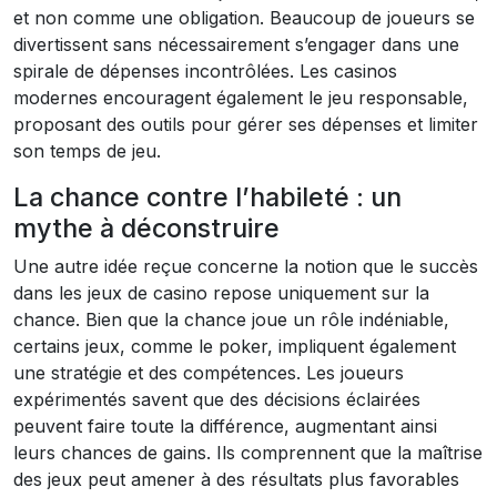
et non comme une obligation. Beaucoup de joueurs se
divertissent sans nécessairement s’engager dans une
spirale de dépenses incontrôlées. Les casinos
modernes encouragent également le jeu responsable,
proposant des outils pour gérer ses dépenses et limiter
son temps de jeu.
La chance contre l’habileté : un
mythe à déconstruire
Une autre idée reçue concerne la notion que le succès
dans les jeux de casino repose uniquement sur la
chance. Bien que la chance joue un rôle indéniable,
certains jeux, comme le poker, impliquent également
une stratégie et des compétences. Les joueurs
expérimentés savent que des décisions éclairées
peuvent faire toute la différence, augmentant ainsi
leurs chances de gains. Ils comprennent que la maîtrise
des jeux peut amener à des résultats plus favorables