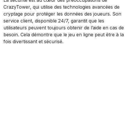
La sécurité est au cœur des préoccupations de
CrazyTower, qui utilise des technologies avancées de
cryptage pour protéger les données des joueurs. Son
service client, disponible 24/7, garantit que les
utilisateurs peuvent toujours obtenir de l’aide en cas de
besoin. Cela démontre que le jeu en ligne peut être à la
fois divertissant et sécurisé.