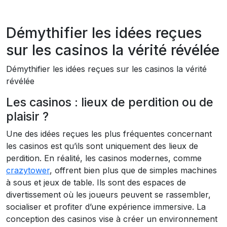
Démythifier les idées reçues
sur les casinos la vérité révélée
Démythifier les idées reçues sur les casinos la vérité
révélée
Les casinos : lieux de perdition ou de
plaisir ?
Une des idées reçues les plus fréquentes concernant
les casinos est qu’ils sont uniquement des lieux de
perdition. En réalité, les casinos modernes, comme
crazytower
, offrent bien plus que de simples machines
à sous et jeux de table. Ils sont des espaces de
divertissement où les joueurs peuvent se rassembler,
socialiser et profiter d’une expérience immersive. La
conception des casinos vise à créer un environnement